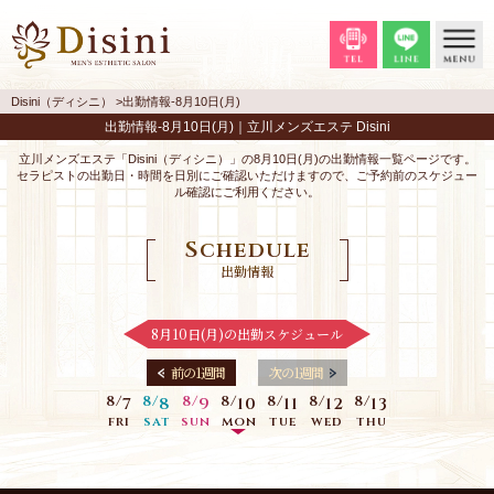
Disini（ディシニ）
出勤情報-8月10日(月)
出勤情報-8月10日(月)｜立川メンズエステ Disini
立川メンズエステ「Disini（ディシニ）」の8月10日(月)の出勤情報一覧ページです。
セラピストの出勤日・時間を日別にご確認いただけますので、ご予約前のスケジュー
ル確認にご利用ください。
Schedule
出勤情報
8月10日(月)の出勤スケジュール
前の1週間
次の1週間
8/
8/
8/
8/
8/
8/
8/
7
8
9
10
11
12
13
fri
sat
sun
mon
tue
wed
thu