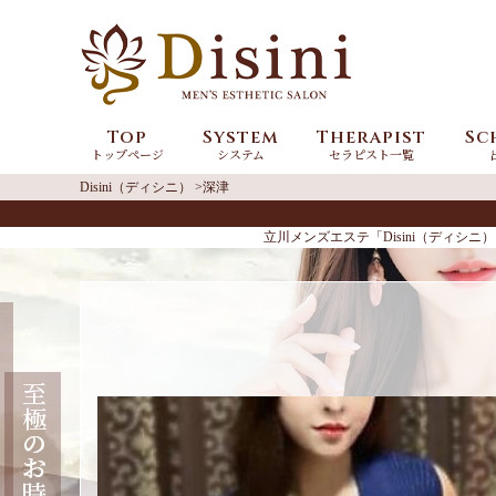
Top
System
Therapist
Sc
トップページ
システム
セラピスト一覧
Disini（ディシニ）
深津
立川メンズエステ「Disini（ディ