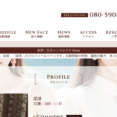
080-590
tel
ephone
hedule
New Face
News
Access
Rese
出勤情報
新人情報
最新情報
アクセス
ご予
深津｜立川メンズエステ Disini
シニ）」在籍、「深津」のプロフィールページです。出勤情報や特徴、施術の魅力、本
Profile
プロフィール
深津
32歳
160
D
T.
CUP.
Comment
コメント