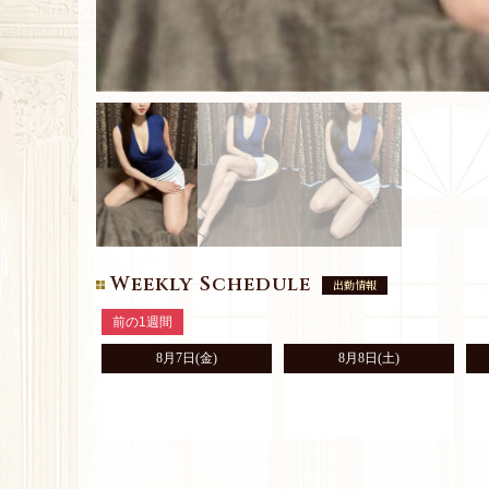
Weekly Schedule
出勤情報
前の1週間
8月7日(金)
8月8日
(土)