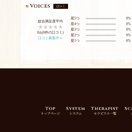
Voices
口コミ
星5つ
0%
総合満足度平均
星4つ
0%
星3つ
0%
0
(0件の口コミ)
点
星2つ
0%
口コミ募集中≫
星1つ
0%
Top
System
Therapist
Sc
トップページ
システム
セラピスト一覧