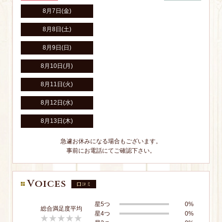
8月7日(金)
8月8日
(土)
8月9日
(日)
8月10日(月)
8月11日(火)
8月12日(水)
8月13日(木)
急遽お休みになる場合もございます。
事前にお電話にてご確認下さい。
Voices
口コミ
星5つ
0%
総合満足度平均
星4つ
0%