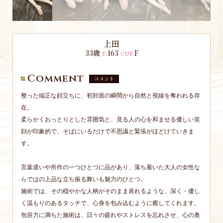
上田
33歳
163
F
T.
CUP.
Comment
コメント
整った端正な顔立ちに、初対面の瞬間から自然と視線を奪われる存
在。
柔らかくおっとりとした雰囲気と、見る人の心を和ませる優しい笑
顔が印象的で、そばにいるだけで不思議と緊張がほどけていきま
す。
言葉遣いや所作の一つひとつに品があり、落ち着いた大人の女性な
らではの上品な立ち振る舞いも魅力のひとつ。
施術では、その穏やかな人柄がそのまま表れるような、深く・優し
く温もりのあるタッチで、心身を包み込むように癒してくれます。
包容力に満ちた施術は、日々の疲れやストレスを忘れさせ、心の奥